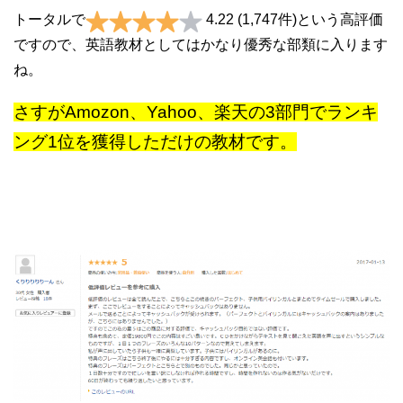
トータルで
4.22
(
1,747
件)
という高評価
ですので、英語教材としてはかなり優秀な部類に入ります
ね。
さすがAmozon、Yahoo、楽天の3部門でランキ
ング1位を獲得しただけの教材です。