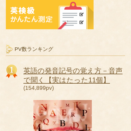
PV数ランキング
英語の発音記号の覚え方－音声
で聞く【実はたった11個】
(154,899pv)