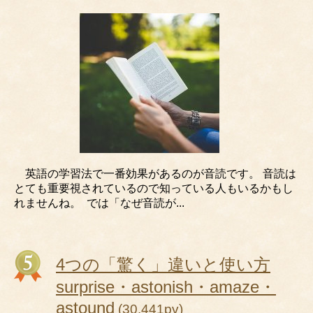
英語の学習法で一番効果があるのが⾳読です。 ⾳読は
とても重要視されているので知っている人もいるかもし
れませんね。 では「なぜ音読が...
4つの「驚く」違いと使い方
surprise・astonish・amaze・
astound
(30,441pv)