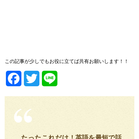
この記事が少しでもお役に立てば共有お願いします！！
F
T
L
a
w
i
c
i
n
e
t
e
たったこれだけ！英語を最短で話