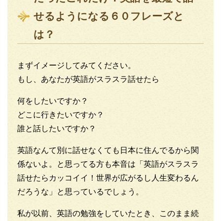
b
t
せるようになる６０フレーズと
o
e
は？
o
r
まずイメージしてみてください。
k
もし、あなたが英語がスラスラ話せたら
何をしたいですか？
どこに行きたいですか？
誰と話したいですか？
英語なんて別に話せなくても日本に住んでるから関
係ないよ。と思ってる方も本音は「英語がスラスラ
話せたらカッコイイ！世界が広がるし人生変わるん
だろうな」と思っているでしょう。
私が以前、英語の勉強をしていたとき、このまま続