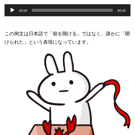
音
00:00
00:00
声
プ
レ
この例文は日本語で「箱を開ける」ではなく、誰かに「開
ー
けられた」という表現になっています。
ヤ
ー