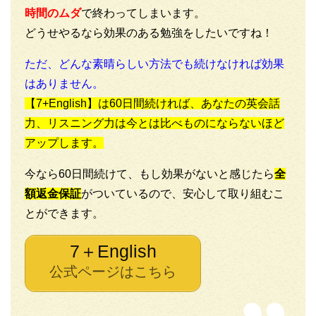
時間のムダ
で終わってしまいます。
どうせやるなら効果のある勉強をしたいですね！
ただ、どんな素晴らしい方法でも続けなければ効果
はありません。
【7+English】は60日間続ければ、あなたの英会話
力、リスニング力は今とは比べものにならないほど
アップします。
今なら60日間続けて、もし効果がないと感じたら
全
額返金保証
がついているので、安心して取り組むこ
とができます。
7＋English
公式ページはこちら