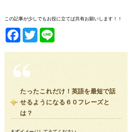
この記事が少しでもお役に立てば共有お願いします！！
F
T
L
a
w
i
c
i
n
e
t
e
たったこれだけ！英語を最短で話
b
t
せるようになる６０フレーズと
o
e
は？
o
r
まずイメージしてみてください。