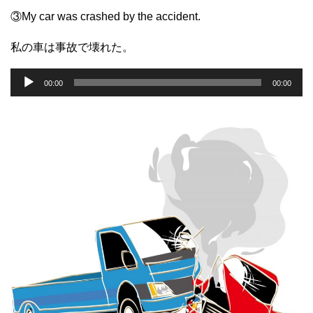
③My car was crashed by the accident.
私の車は事故で壊れた。
音
00:00
00:00
声
プ
レ
ー
ヤ
ー