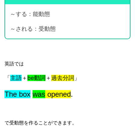
～する：能動態
～される：受動態
英語では
「
主語
＋
be動詞
＋
過去分詞
」
The box
was
opened
.
で受動態を作ることができます。