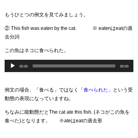
もうひとつの例文を見てみましょう。
② This fish was eaten by the cat. ※ eatenはeatの過
去分詞
この魚はネコに食べられた。
音
00:00
00:00
声
プ
レ
例文の場合、「食べる」ではなく
「食べられた」
という受
ー
動態の表現になっていますね。
ヤ
ちなみに能動態だとThe cat ate this fish. (ネコがこの魚を
ー
食べた)となります。
※ateはeatの過去形